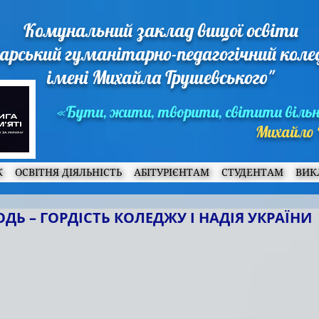
Комунальний заклад вищої освіти
арський гуманітарно-педагогічний кол
імені Михайла Грушевського"
«Бути, жити, творити, світити віль
Михайло 
Ж
ОСВІТНЯ ДІЯЛЬНІСТЬ
АБІТУРІЄНТАМ
СТУДЕНТАМ
ВИК
Ь – ГОРДІСТЬ КОЛЕДЖУ І НАДІЯ УКРАЇНИ