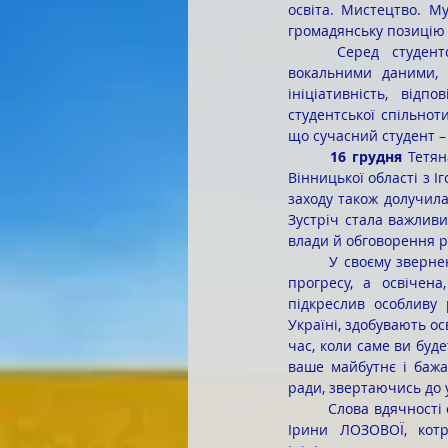
освіта. Мистецтво. М
громадянську позицію 
	Серед студентської молоді Тетяна вирізняється високою творчою активністю, яскравими 
вокальними даними, п
ініціативність, від
студентської спільнот
що сучасний студент – 
	16 грудня
 Тетян
Вінницької області з 
заходу також долучила
Зустріч стала важлив
влади й обговорення ро
	У своєму зверненні Ігор ІВАСЮК наголосив, що в усі часи саме студентство було рушійною силою 
прогресу, а освічен
підкреслив особливу 
Україні, здобувають ос
час, коли саме ви буде
ваше майбутнє і бажа
ради, звертаючись до у
	Слова вдячності студентам за їхню проактивність, небайдужість і готовність діяти прозвучали й від 
Ірини ЛОЗОВОЇ, котр