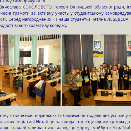
ському самоврядуванні.
чесні грамоти за активну участь у студентському самоврядуван
ості. Серед нагороджених – і наша студентка Тетяна ЛЕБЕДЄВА, 
рдості всього колективу коледжу.
власних ініціатив! Нехай ця нагорода стане ще одним кроком до
олодь і надалі залишається силою, що формує майбутнє України!