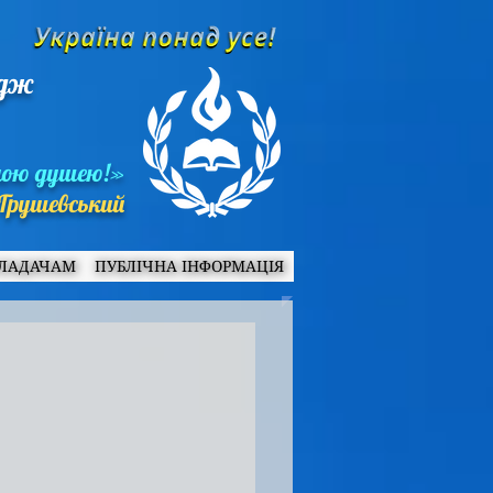
едж
ною душею!»
Грушевський
ЛАДАЧАМ
ПУБЛІЧНА ІНФОРМАЦІЯ