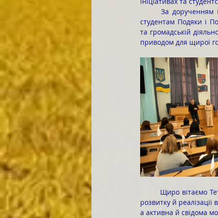
ініціативах та студент
	За дорученням Вячеслава СОКОЛОВОГО, голови Вінницької обласної ради, Ігор ІВАСЮК вручив 
студентам Подяки і По
та громадській діяльн
приводом для щирої го
	Щиро вітаємо Тетяну з почесною відзнакою та бажаємо їй подальших успіхів у навчанні, творчому 
розвитку й реалізації 
а активна й свідома м