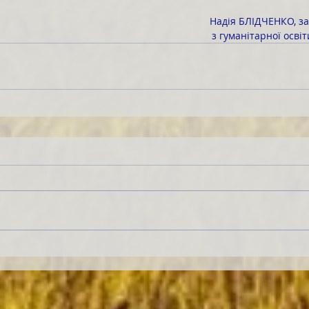
Надія БЛІДЧЕНКО, з
 з гуманітарної осві