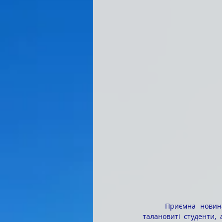
	Приємна новина для нашого коледжу, яка знову підтверджує, що тут навчаються не просто 
талановиті студенти, 