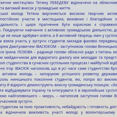
узичне мистецтво» Тетяну ЛЕБЕДЄВУ відзначено на обласному 
та вагомий внесок у громадське життя.
остійною участю в мистецьких, виховних і благодійних зах
повідальність і щире прагнення бути корисною є справжн
и. Поєднуючи навчання з активною громадською діяльністю, ді
це не лише здобувач освіти, а й активний творець змін у суспіль
а взяла участь у зустрічі студентів закладів фахової передвищ
Ігорем Дмитровичем ІВАСЮКОМ – заступником голови Вінницької 
ся Ірина ЛОЗОВА – радниця голови обласної ради з питань мол
им майданчиком для відкритого діалогу між молоддю та предст
лі студентства в сучасних суспільних процесах і майбутній відб
а, активна молодь – запорукою успішного розвитку держави
роль нинішнього покоління студентів, які, попри всі виклик
віту й відкрито демонструють власну громадянську позицію. «Зо
те відбудовувати Україну та інтегрувати її в європейське суспіл
ємо найголовнішого – миру», – наголосив заступник голови Ві
часників зустрічі.
а відзначила важливість участі молоді у волонтерському р