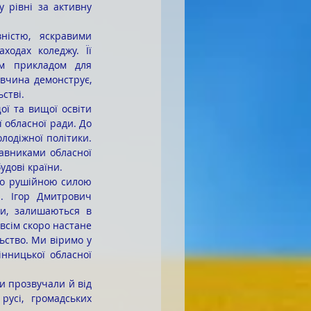
рівні за активну 
одах коледжу. Її 
ім прикладом для 
вчина демонструє, 
стві.
ої та вищої освіти 
обласної ради. До 
одіжної політики. 
авниками обласної 
удові країни.
. Ігор Дмитрович 
и, залишаються в 
всім скоро настане 
ьство. Ми віримо у 
нницької обласної 
усі, громадських 