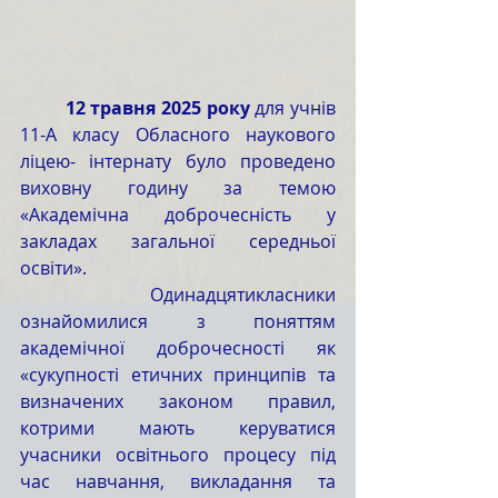
	12 травня 2025 року
 для учнів 
11-А класу Обласного наукового 
ліцею- інтернату було проведено 
виховну годину за темою 
«Академічна доброчесність у 
закладах загальної середньої 
освіти».
	Одинадцятикласники 
ознайомилися з поняттям 
академічної доброчесності як 
«сукупності етичних принципів та 
визначених законом правил, 
котрими мають керуватися 
учасники освітнього процесу під 
час навчання, викладання та 