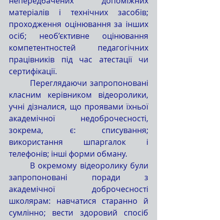
непередбачених допоміжних 
матеріалів і технічних засобів; 
проходження оцінювання за інших 
осіб; необ’єктивне оцінювання 
компетентностей педагогічних 
працівників під час атестації чи 
сертифікації.
	Переглядаючи запропоновані 
класним керівником відеоролики, 
учні дізналися, що проявами їхньої 
академічної недоброчесності, 
зокрема, є: списування; 
використання шпаргалок і 
телефонів; інші форми обману.
	В окремому відеоролику були 
запропоновані поради з 
академічної доброчесності 
школярам: навчатися старанно й 
сумлінно; вести здоровий спосіб 