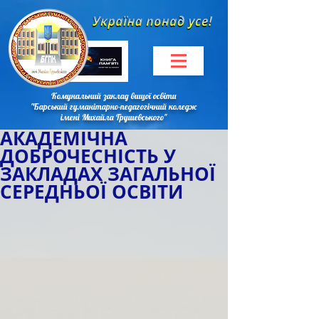
Комунальний заклад вищої освіти
"Барський гуманітарно-педагогічний коледж
імені Михайла Грушевського"
АКАДЕМІЧНА
ДОБРОЧЕСНІСТЬ У
ЗАКЛАДАХ ЗАГАЛЬНОЇ
СЕРЕДНЬОЇ ОСВІТИ