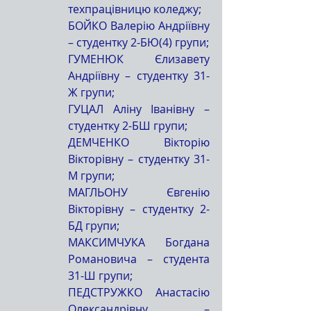
техпрацівницю коледжу;
БОЙКО Валерію Андріївну 
– студентку 2-БЮ(4) групи;
ГУМЕНЮК Єлизавету 
Андріївну – студентку 31-
Ж групи;
ГУЦАЛ Аліну Іванівну – 
студентку 2-БШ групи;
ДЕМЧЕНКО Вікторію 
Вікторівну – студентку 31-
М групи;
МАГЛЬОНУ Євгенію 
Вікторівну – студентку 2-
БД групи;
МАКСИМЧУКА Богдана 
Романовича – студента 
31-Ш групи;
ПЕДСТРУЖКО Анастасію 
Олександрівну – 