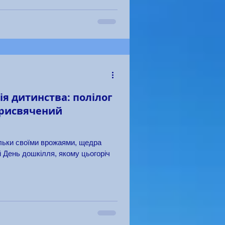
ія дитинства: полілог
присвячений
ільки своїми врожаями, щедра
й День дошкілля, якому цьогоріч