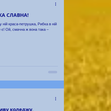
А СЛАВНА!
 ній краса-петрушка, Рибка в ній
 є! Ой, смачна ж вона така –
иву коледжу,