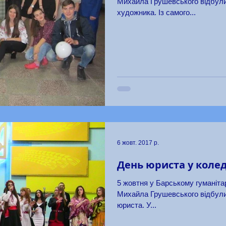
Михайла Грушевського відбули
художника. Із самого...
6 жовт. 2017 р.
День юриста у коле
5 жовтня у Барському гуманітарно-педагогічному коледжі імені
Михайла Грушевського відбули
юриста. У...