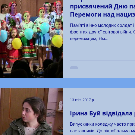
присвячений Дню па
Перемоги над наци
Пам’яті вічно молодих солдат і
фронтах другої світової війни.
переможцям, Які...
13 квіт. 2017 р.
Ірина Буй відвідала
Випускники коледжу часто прих
наставників. До рідної альма-