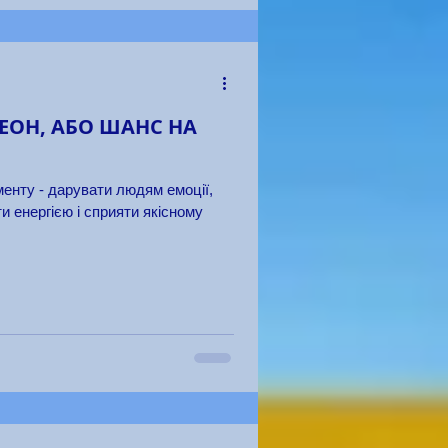
ЕОН, АБО ШАНС НА
енту - дарувати людям емоції,
 енергією і сприяти якісному