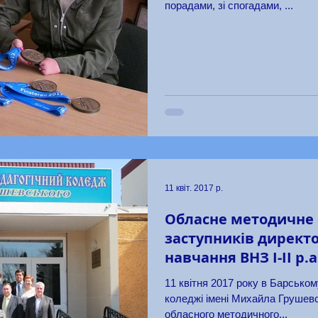
порадами, зі спогадами, ...
11 квіт. 2017 р.
Обласне методичне 
заступників директо
навчання ВНЗ І-ІІ р.а
11 квітня 2017 року в Барськом
коледжі імені Михайла Грушевс
обласного методичного...