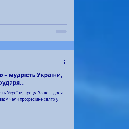
 – мудрість України,
трударя…
сть України, праця Ваша – доля