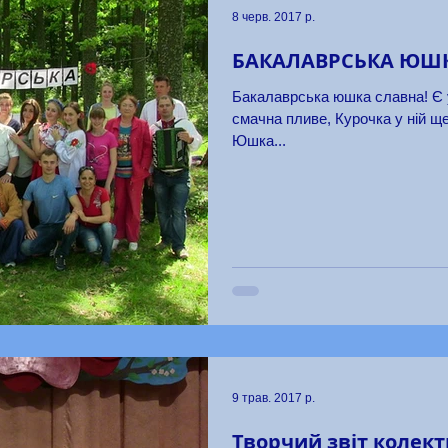
8 черв. 2017 р.
БАКАЛАВРСЬКА ЮШК
Бакалаврська юшка славна! Є у
смачна пливе, Курочка у ній ще
Юшка...
9 трав. 2017 р.
Творчий звіт колект