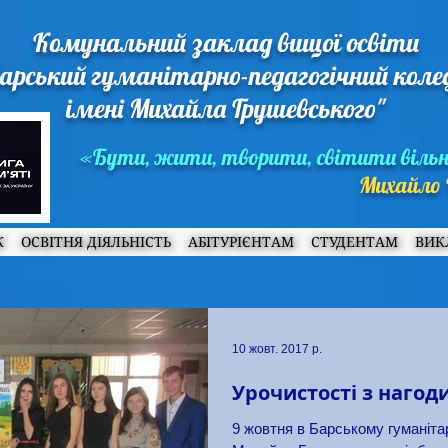
Комунальний заклад вищої освіти
арський гуманітарно-педагогічний кол
імені Михайла Грушевського"
«Бути, жити, творити, світити віль
Михайло 
Ж
ОСВІТНЯ ДІЯЛЬНІСТЬ
АБІТУРІЄНТАМ
СТУДЕНТАМ
ВИК
10 жовт. 2017 р.
Урочистості з нагод
9 жовтня в Барському гуманітар