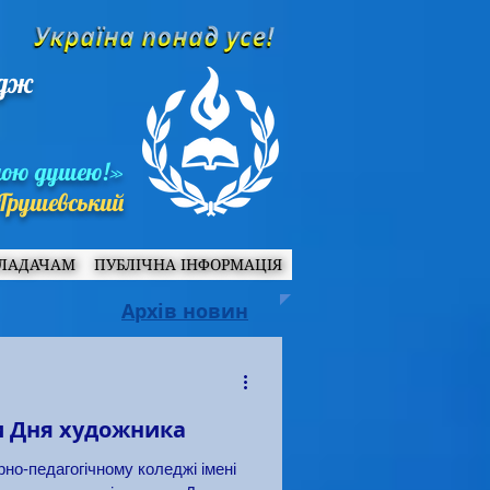
едж
ною душею!»
Грушевський
ЛАДАЧАМ
ПУБЛІЧНА ІНФОРМАЦІЯ
Архів новин
и Дня художника
но-педагогічному коледжі імені