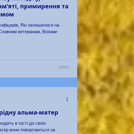
м’яті, примирення та
змом
 офіцерів, Які залишилися на
 Славним ветеранам, Воїнам-
 рідну альма-матер
одять в гості до своїх
матер вони повертаються за