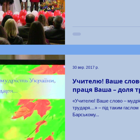
30 вер. 2017 р.
Учителю! Ваше слово
праця Ваша – доля 
«Учителю! Ваше слово – мудрі
трударя…» – під таким гаслом відмічали професійне свято у
Барському...